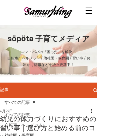
söpöta
子育てメディア
ママ・パパの『困った』を解決！
自転車・ヘルメット / 幼稚園・保育園 / 習い事 / お
出かけ情報などを続々更新中！
記事
すべての記事
6月29日
すべての記事
幼児の体力づくりにおすすめの
自転車・ヘルメット
習い事｜選び方と始める前のコ
幼稚園・保育園