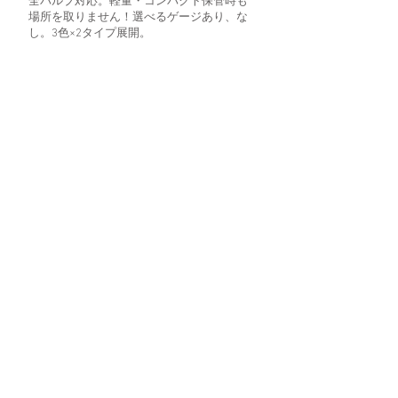
全バルブ対応。軽量・コンパクト保管時も
場所を取りません！選べるゲージあり、な
し。3色×2タイプ展開。